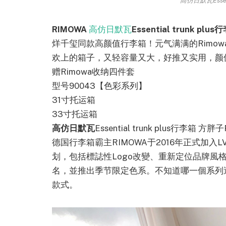
高仿日默瓦Essent
RIMOWA
高仿日默瓦
Essential trunk plus
烊千玺同款高颜值行李箱！元气满满的Rimowa esse
欢上的箱子，又轻容量又大，好推又实用，颜
赠Rimowa收纳四件套
型号90043【色彩系列】
31寸托运箱
33寸托运箱
高仿日默瓦
Essential trunk plus行李箱 
德国行李箱霸主RIMOWA于2016年正式加入
划，包括標誌性Logo改變、重新定位品牌風
名，並推出季节限定色系。不知道哪一個系列適
款式。